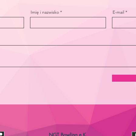
Imię i nazwisko
E-mail
NGT Bowling e.K.