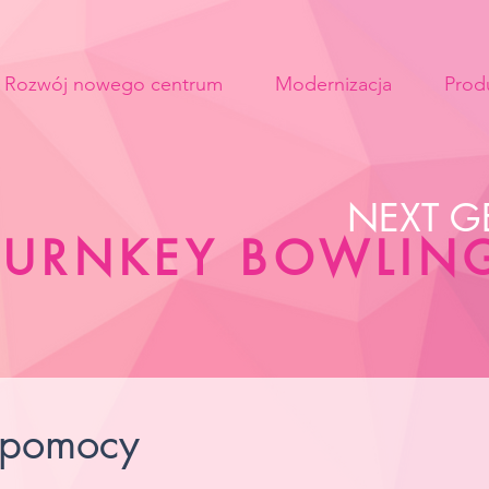
Rozwój nowego centrum
Modernizacja
Prod
NEXT G
 TURNKEY BOWLIN
 pomocy