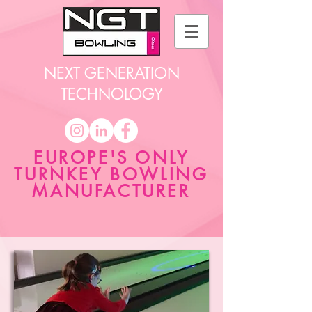
NEXT GENERATION
TECHNOLOGY
EUROPE'S ONLY
TURNKEY BOWLING
MANUFACTURER