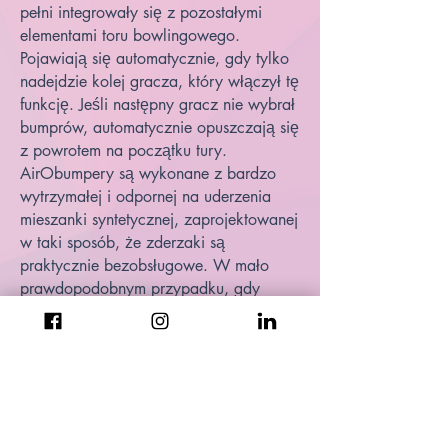
pełni integrowały się z pozostałymi
elementami toru bowlingowego.
Pojawiają się automatycznie, gdy tylko
nadejdzie kolej gracza, który włączył tę
funkcję. Jeśli następny gracz nie wybrał
bumprów, automatycznie opuszczają się
z powrotem na początku tury.
AirObumpery są wykonane z bardzo
wytrzymałej i odpornej na uderzenia
mieszanki syntetycznej, zaprojektowanej
w taki sposób, że zderzaki są
praktycznie bezobsługowe. W mało
prawdopodobnym przypadku, gdy
część ulegnie nieodwracalnemu
uszkodzeniu, moduły 25 cm mogą być
wymienione w mgnieniu oka przez
praktycznie każdego w Twoim centrum.
Uzyskaj poradę...